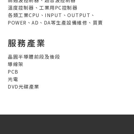
高週波控制器、超音波控制器
溫度控制器、工業用PC控制器
各類工業CPU、INPUT、OUTPUT、
POWER、
AD、
DA等生產設備維修、買賣
服務產業
晶圓半導體前段及後段
導線架
PCB
光電
DVD光碟產業