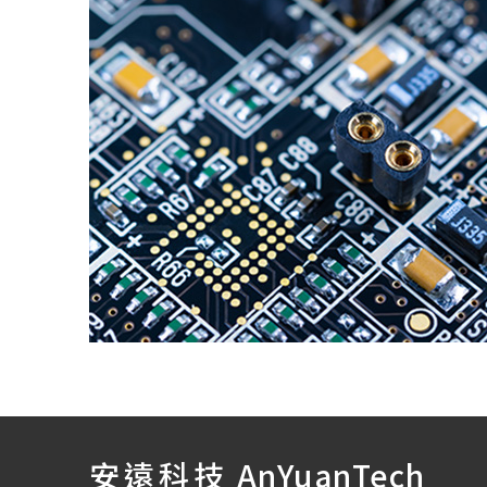
安遠科技
AnYuanTech