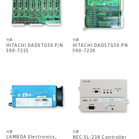
光罩
光罩
HITACHI DADSTG50 P/N
HITACHI DADSTG50 PN
590-7225
590-7220
光罩
光罩
LAMBDA Electronics,
NEC SL-234 Controller