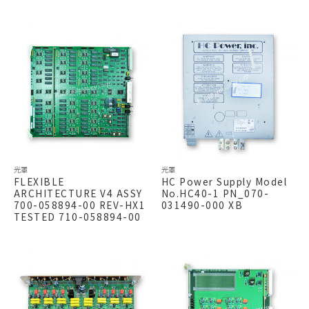
光罩
光罩
FLEXIBLE
HC Power Supply Model
ARCHITECTURE V4 ASSY
No.HC40-1 PN_070-
700-058894-00 REV-HX1
031490-000 XB
TESTED 710-058894-00