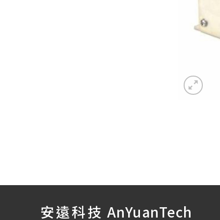
安遠科技
AnYuanTech