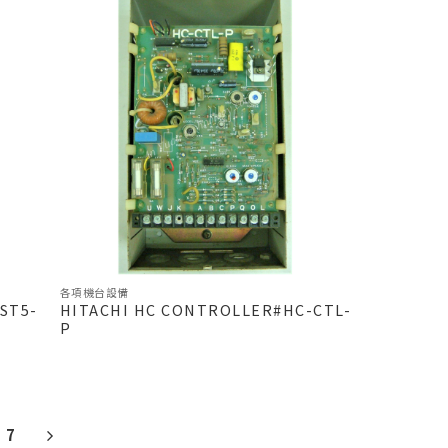
各項機台設備
ST5-
HITACHI HC CONTROLLER#HC-CTL-
P
7