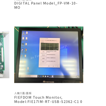
DIGITAL Panel Model_FP-VM-10-
MO
人機介面/面板
FIEFDOM Touch Monitor,
Model:FIE17IM-RT-USB-S2362-C1 0