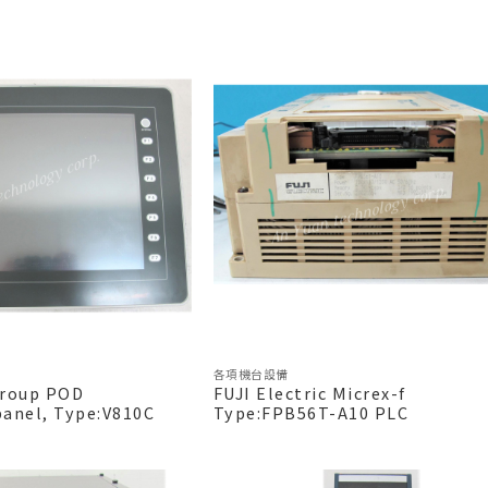
各項機台設備
 Group POD
FUJI Electric Micrex-f
nel, Type:V810C
Type:FPB56T-A10 PLC