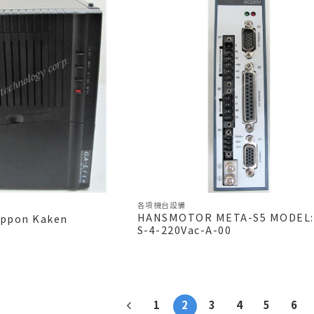
各項機台設備
HANSMOTOR META-S5 MODEL:
ippon Kaken
S-4-220Vac-A-00
1
2
3
4
5
6