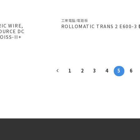
工業電腦/電路板
IC WIRE,
ROLLOMATIC TRANS 2 E600-3
OURCE DC
OISS-II+
1
2
3
4
5
6