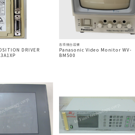
各項機台設備
OSITION DRIVER
Panasonic Video Monitor WV-
3A1XP
BM500