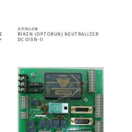
各項機台設備
E
RIKEN (OPTORUN) NEUTRALIZER
+
DC OISN-II