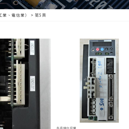
工業、電信業）
>
第5頁
各項機台設備